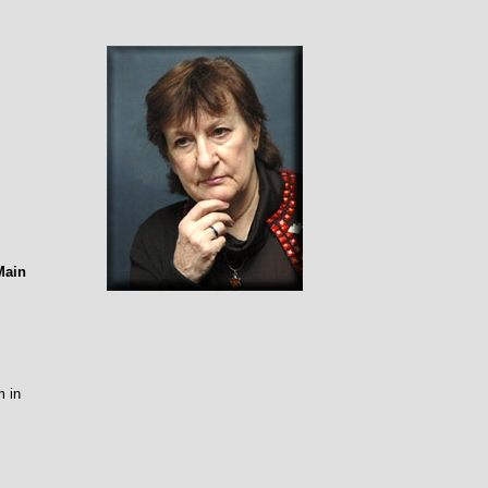
Main
 in